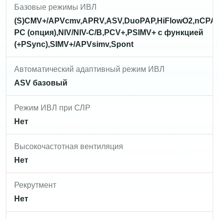
Базовые режимы ИВЛ
(S)CMV+/APVcmv,APRV,ASV,DuoPAP,HiFlowO2,nCPA
PC (опция),NIV/NIV-C/B,PCV+,PSIMV+ с функцией
(+PSync),SIMV+/APVsimv,Spont
Автоматический адаптивный режим ИВЛ
ASV базовый
Режим ИВЛ при СЛР
Нет
Высокочастотная вентиляция
Нет
Рекрутмент
Нет