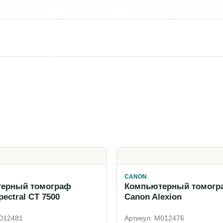
CANON
ерный томограф
Компьютерный томогр
pectral CT 7500
Canon Alexion
M012481
Артикул: M012476