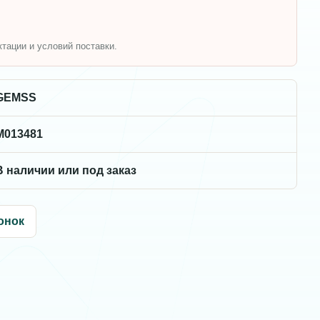
ктации и условий поставки.
GEMSS
M013481
В наличии или под заказ
онок