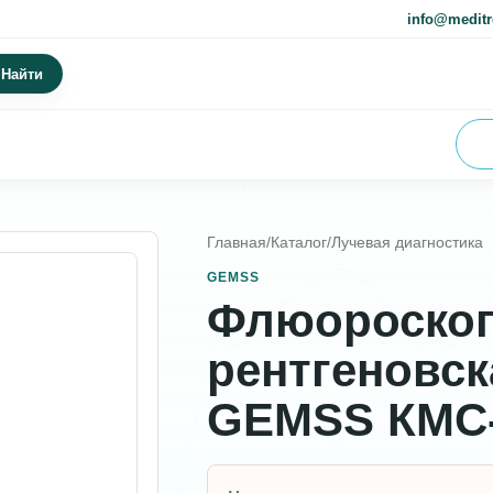
info@meditr
Найти
Главная
/
Каталог
/
Лучевая диагностика
GEMSS
Флюороскоп
рентгеновск
GEMSS КМС-