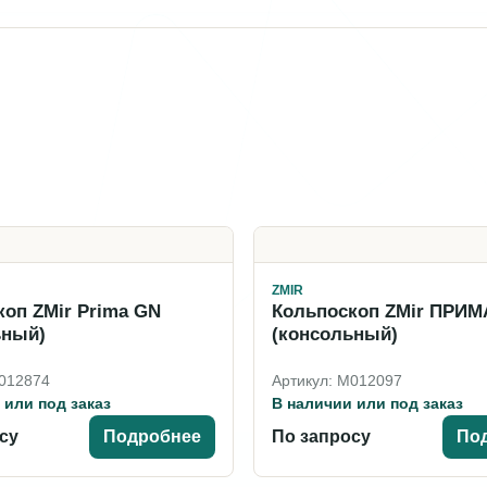
ZMIR
оп ZMir Prima GN
Кольпоскоп ZMir ПРИМ
ьный)
(консольный)
M012874
Артикул: M012097
 или под заказ
В наличии или под заказ
су
Подробнее
По запросу
По