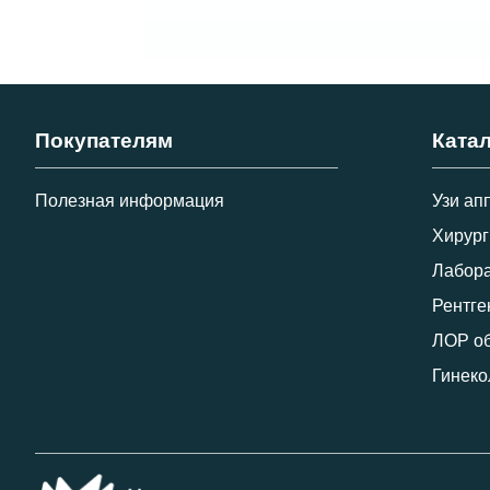
Покупателям
Ката
Полезная информация
Узи ап
Хирург
Лабора
Рентге
ЛОР о
Гинеко