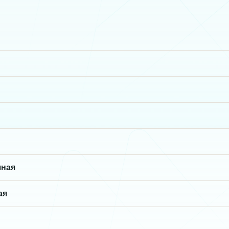
чная
ая