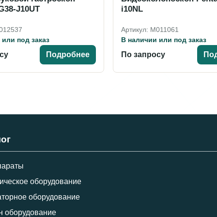
G38-J10UT
i10NL
M012537
Артикул: M011061
 или под заказ
В наличии или под заказ
су
Подробнее
По запросу
По
лог
параты
ическое оборудование
торное оборудование
н оборудование