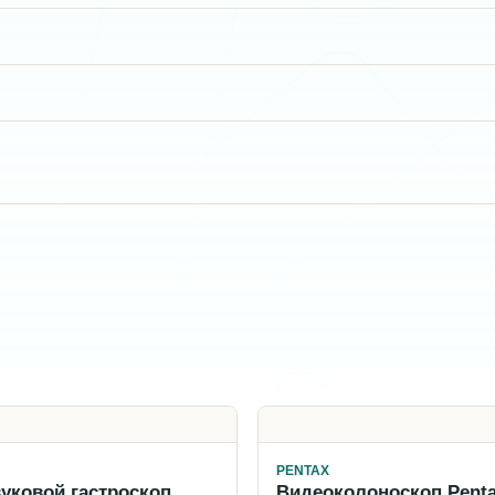
PENTAX
уковой гастроскоп
Видеоколоноскоп Penta