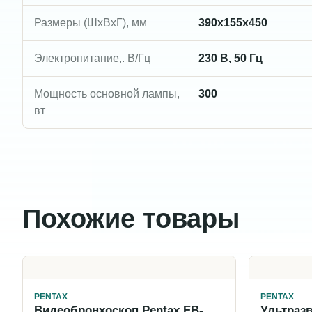
Размеры (ШxВxГ), мм
390х155x450
Электропитание,. В/Гц
230 В, 50 Гц
Мощность основной лампы,
300
вт
Похожие товары
PENTAX
PENTAX
Видеобронхоскоп Pentax EB-
Ультразв