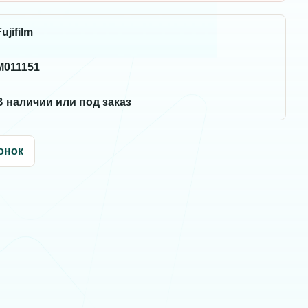
ujifilm
M011151
В наличии или под заказ
онок