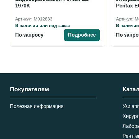
1970K
Pentax E
Артикул: M012833
Артикул: 
В наличии или под заказ
В наличии
По запросу
Подробнее
По запро
Покупателям
Ката
Полезная информация
Узи ап
Хирург
Лабора
Рентге