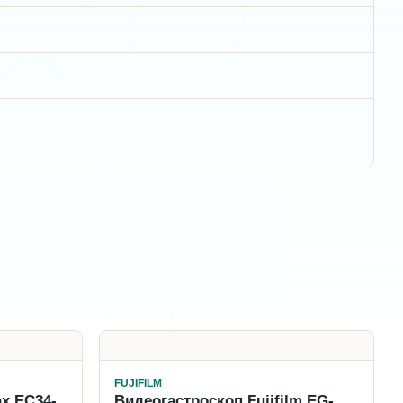
FUJIFILM
x EC34-
Видеогастроскоп Fujifilm EG-