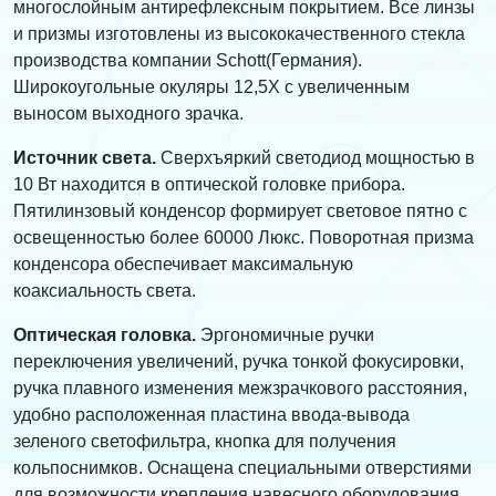
многослойным антирефлексным покрытием. Все линзы
и призмы изготовлены из высококачественного стекла
производства компании Schott(Германия).
Широкоугольные окуляры 12,5Х с увеличенным
выносом выходного зрачка.
Источник света.
Сверхъяркий светодиод мощностью в
10 Вт находится в оптической головке прибора.
Пятилинзовый конденсор формирует световое пятно с
освещенностью более 60000 Люкс. Поворотная призма
конденсора обеспечивает максимальную
коаксиальность света.
Оптическая головка.
Эргономичные ручки
переключения увеличений, ручка тонкой фокусировки,
ручка плавного изменения межзрачкового расстояния,
удобно расположенная пластина ввода-вывода
зеленого светофильтра, кнопка для получения
кольпоснимков. Оснащена специальными отверстиями
для возможности крепления навесного оборудования.