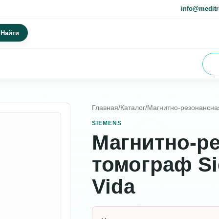
info@meditr
Найти
Главная
/
Каталог
/
Магнитно-резонансна
SIEMENS
Магнитно-р
томограф S
Vida