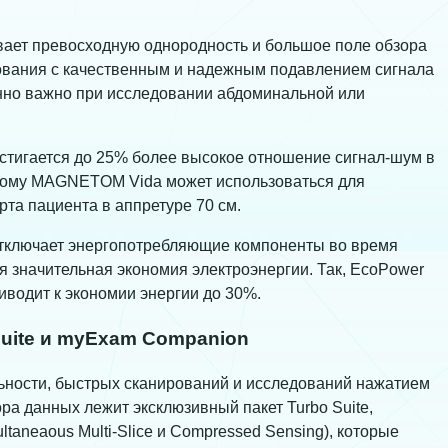
вает превосходную однородность и большое поле обзора
едования с качественным и надежным подавлением сигнала
енно важно при исследовании абдоминальной или
стигается до 25% более высокое отношение сигнал-шум в
тому MAGNETOM Vida может использоваться для
та пациента в аппретуре 70 см.
отключает энергопотребляющие компоненты во время
я значительная экономия электроэнергии. Так, EcoPower
иводит к экономии энергии до 30%.
uite и myExam Companion
ности, быстрых сканирований и исследований нажатием
ра данных лежит эксклюзивный пакет Turbo Suite,
aneaous Multi-Slice и Compressed Sensing), которые