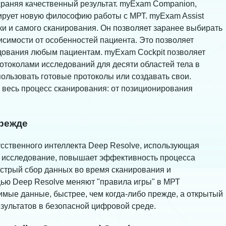
храняя качественный результат. myExam Companion,
рует новую философию работы с МРТ. myExam Assist
и и самого сканирования. Он позволяет заранее выбирать
исимости от особенностей пациента. Это позволяет
ования любым пациентам. myExam Cockpit позволяет
отоколами исследований для десяти областей тела в
ользовать готовые протоколы или создавать свои.
весь процесс сканирования: от позиционирования
прежде
усственного интеллекта Deep Resolve, использующая
т исследование, повышает эффективность процесса
ыстрый сбор данных во время сканирования и
ью Deep Resolve меняют "правила игры" в МРТ
имые данные, быстрее, чем когда-либо прежде, а открытый
зультатов в безопасной цифровой среде.