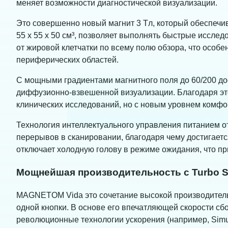
меняет возможности диагностической визуализации.
Это совершенно новый магнит 3 Tл, который обеспечи
55 x 55 x 50 см³, позволяет выполнять быстрые иссл
от жировой клетчатки по всему полю обзора, что особ
периферических областей.
С мощными градиентами магнитного поля до 60/200 до
диффузионно-взвешенной визуализации. Благодаря э
клинических исследований, но с новым уровнем комфор
Технология интеллектуального управления питанием 
перерывов в сканировании, благодаря чему достигаетс
отключает холодную голову в режиме ожидания, что пр
Мощнейшая производительность с Turbo S
MAGNETOM Vida это сочетание высокой производитель
одной кнопки. В основе его впечатляющей скорости сбо
революционные технологии ускорения (например, Simult