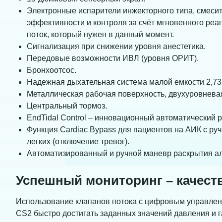
Электронные испарители инжекторного типа, смеси
эффективности и контроля за счёт мгновенного реа
поток, который нужен в данный момент.
Сигнализация при снижении уровня анестетика.
Передовые возможности ИВЛ (уровня ОРИТ).
Бронхоотсос.
Надежная дыхательная система малой емкости 2,73
Металлическая рабочая поверхность, двухуровневая
Центральный тормоз.
EndTidal Control – инновационный автоматический 
Функция Cardiac Bypass для пациентов на АИК с ру
легких (отключение тревог).
Автоматизированный и ручной маневр раскрытия а
Успешный мониторинг – качест
Использование клапанов потока с цифровым управлени
CS2 быстро достигать заданных значений давления и г