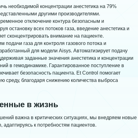
ичь необходимой концентрации анестетика на 79%
редставленными другими производителями.
 временное отключение контура безопасным и
уя остановку всех потоков газа, введение анестетика и
ет сконцентрировать внимание на пациенте.
м подачи газа для контроля газового потока и
зработанный для модели Aisys. Автоматизирует подачу
оддерживая заданные значения анестетика и концентрации
ений в гемодинамике. Гарантированное поступление в
чивает безопасность пациента. Et Control помогает
ю среду, благодаря снижению количества выброса
енные в жизнь
решений важна в критических ситуациях, мы внедряем новые
, адаптируясь к потребностям пациентов.