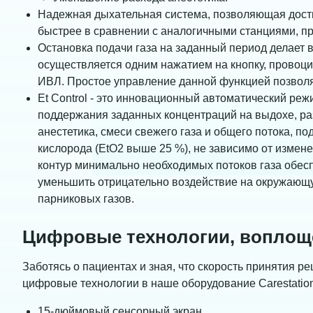
Надежная дыхательная система, позволяющая дост
быстрее в сравнении с аналогичными станциями, п
Остановка подачи газа на заданный период делает
осуществляется одним нажатием на кнопку, провоцир
ИВЛ. Простое управление данной функцией позволя
Et Control - это инновационный автоматический режи
поддержания заданных концентраций на выдохе, ра
анестетика, смеси свежего газа и общего потока, п
кислорода (EtO2 выше 25 %), не зависимо от измен
контур минимально необходимых потоков газа обеспе
уменьшить отрицательно воздействие на окружающу
парниковых газов.
Цифровые технологии, воплощ
Заботясь о пациентах и зная, что скорость принятия 
цифровые технологии в наше оборудование Carestation
15-дюймовый сенсорный экран.