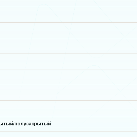
ытый/полузакрытый