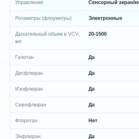
Управление
Сенсорный экран/к
Ротаметры (флоуметры)
Электронные
Дыхательный объем в VCV,
20-1500
мл
Галотан
Да
Десфлюран
Да
Изофлюран
Да
Севофлюран
Да
Фторотан
Нет
Энфлюран
Да