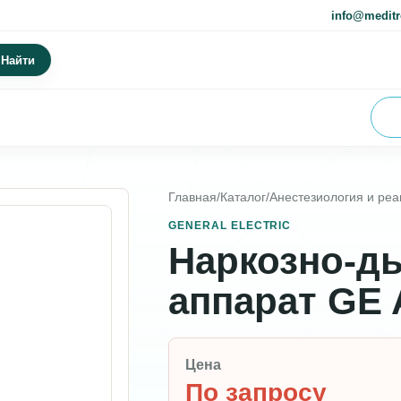
info@meditr
Найти
Главная
/
Каталог
/
Анестезиология и ре
GENERAL ELECTRIC
Наркозно-д
аппарат GE 
Цена
По запросу