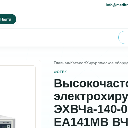
info@meditr
Найти
Главная
/
Каталог
/
Хирургическое обору
ФОТЕК
Высокочаст
электрохиру
ЭХВЧа-140-
ЕА141МВ В