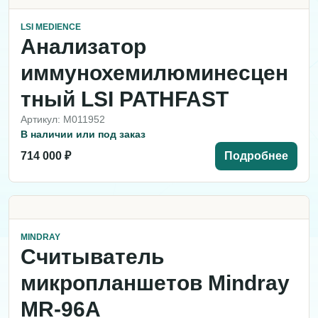
LSI MEDIENCE
Анализатор
иммунохемилюминесцен
тный LSI PATHFAST
Артикул: M011952
В наличии или под заказ
714 000 ₽
Подробнее
MINDRAY
Считыватель
микропланшетов Mindray
MR-96A