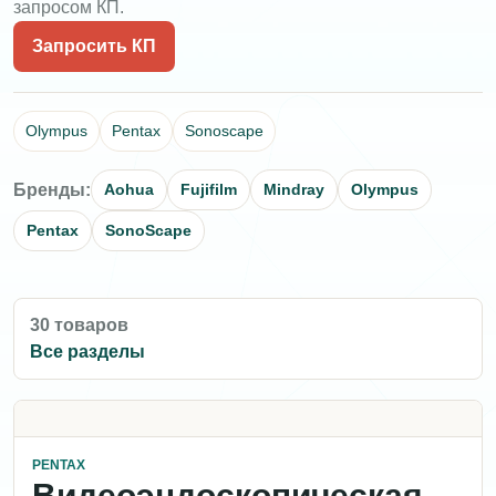
запросом КП.
Запросить КП
Olympus
Pentax
Sonoscape
Бренды:
Aohua
Fujifilm
Mindray
Olympus
Pentax
SonoScape
30 товаров
Все разделы
PENTAX
Видеоэндоскопическая