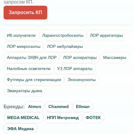
запросом КП.
Запросить КП
ИК излучатели
Ларингостробоскопы
ЛОР ирригаторы
ЛОР микроскопы
ЛОР небулайзеры
Аппараты ЭХВЧ для ЛОР
ЛОР аспираторы
Массажеры
Налобные осветители
УЗ ЛОР аппараты
Футляры для стерилизации
Эхосинускопы
Эвакуаторы дыма
Бренды:
Atmos
Chammed
Ellman
MEGA MEDICAL
НПП Метромед
ФОТЕК
ЭФА Медика