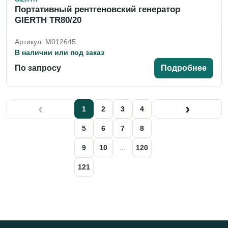
Портативный рентгеновский генератор
GIERTH TR80/20
Артикул: M012645
В наличии или под заказ
По запросу
Подробнее
‹
›
1
2
3
4
5
6
7
8
9
10
...
120
121