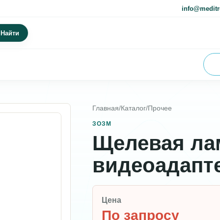
info@meditr
Найти
Главная
/
Каталог
/
Прочее
ЗОЗМ
Щелевая лам
видеоадапт
Цена
По запросу