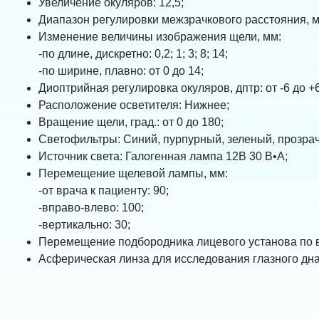
Увеличение окуляров: 12,5;
Диапазон регулировки межзрачкового расстояния, мм
Изменение величины изображения щели, мм:
-по длине, дискретно: 0,2; 1; 3; 8; 14;
-по ширине, плавно: от 0 до 14;
Диоптрийная регулировка окуляров, дптр: от -6 до +6
Расположение осветителя: Нижнее;
Вращение щели, град.: от 0 до 180;
Светофильтры: Синий, пурпурный, зеленый, прозра
Источник света: Галогенная лампа 12В 30 В•А;
Перемещение щелевой лампы, мм:
-от врача к пациенту: 90;
-вправо-влево: 100;
-вертикально: 30;
Перемещение подбородника лицевого установа по в
Асферическая линза для исследования глазного дна (